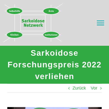
Zum
Inhalt
springen
To
Na
Home
Sarkoidose
Was ist Sarkoidose?
Forschungspreis 2022
verliehen
Wer wir sind
Zurück
Vor
Wo helfen wir?
Aktuell