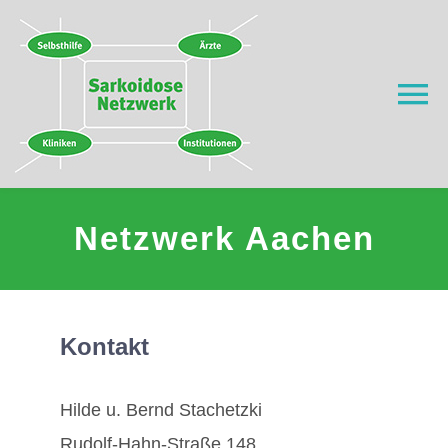
Zum
Inhalt
springen
To
Na
Home
Netzwerk Aachen
Was ist Sarkoidose?
Wer wir sind
Kontakt
Wo helfen wir?
Hilde u. Bernd Stachetzki
Aktuell
Rudolf-Hahn-Straße 148