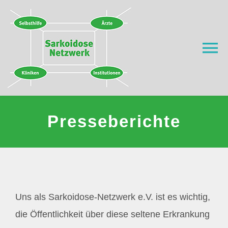
Zum
Inhalt
springen
To
Na
Home
Presseberichte
Was ist Sarkoidose?
Wer wir sind
Wo helfen wir?
Uns als Sarkoidose-Netzwerk e.V. ist es wichtig,
die Öffentlichkeit über diese seltene Erkrankung
Aktuell