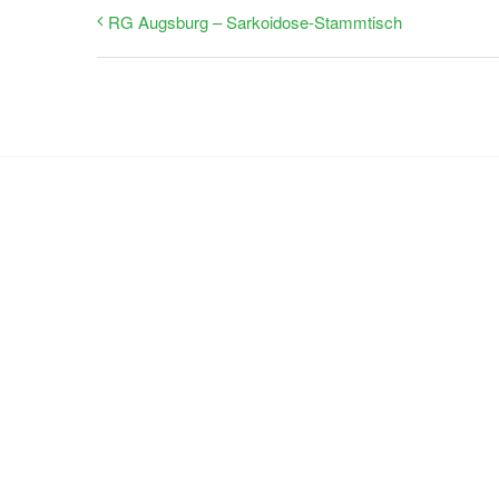
RG Augsburg – Sarkoidose-Stammtisch
Nehm
Sie möchten mehr erfahren