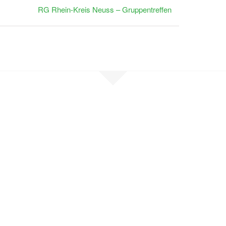
RG Rhein-Kreis Neuss – Gruppentreffen
en Sie Kontak
, sind selbst betroffen oder möchten un