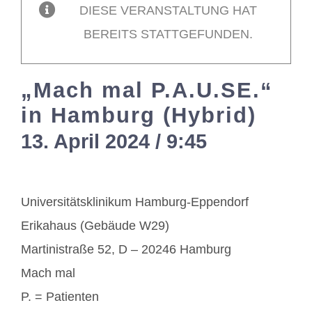
DIESE VERANSTALTUNG HAT
BEREITS STATTGEFUNDEN.
Mitglieder / Login
„Mach mal P.A.U.SE.“
Kontakt
in Hamburg (Hybrid)
13. April 2024 / 9:45
-
13:00
Universitätsklinikum Hamburg-Eppendorf
Erikahaus (Gebäude W29)
Martinistraße 52, D – 20246 Hamburg
Mach mal
P. = Patienten