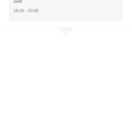
Zeit:
18:00 - 20:00
Nehmen Sie
Kontakt auf
Sie möchten mehr erfahren, sind
selbst betroffen oder möchten
unser Netzwerk unterstützen?