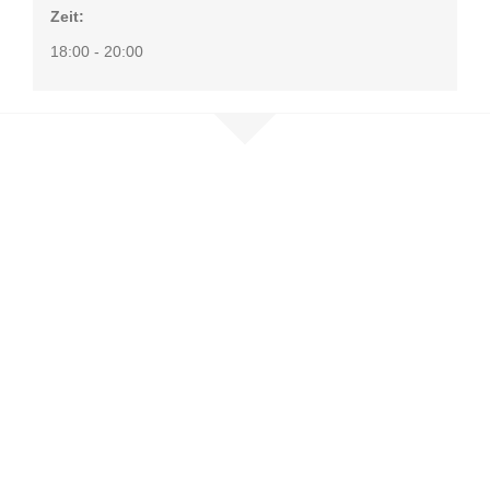
Zeit:
18:00 - 20:00
Nehmen Sie
Kontakt auf
Sie möchten mehr erfahren, sind
selbst betroffen oder möchten
unser Netzwerk unterstützen?