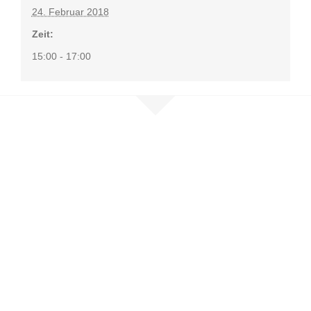
24. Februar 2018
Zeit:
15:00 - 17:00
Nehmen Sie
Kontakt auf
Sie möchten mehr erfahren, sind
selbst betroffen oder möchten