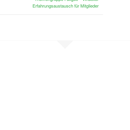
Erfahrungsaustausch für Mitglieder
en Sie Kontak
, sind selbst betroffen oder möchten un