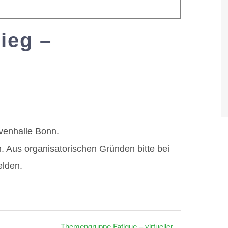
ieg –
00
venhalle Bonn.
 Aus organisatorischen Gründen bitte bei
elden.
Themengruppe Fatigue – virtueller