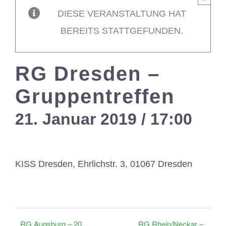
DIESE VERANSTALTUNG HAT
Mitglieder / L
BEREITS STATTGEFUNDEN.
Kontakt
RG Dresden –
Gruppentreffen
21. Januar 2019 / 17:00
-
19
KISS Dresden, Ehrlichstr. 3, 01067 Dresden
RG Augsburg – 20.
RG Rhein/Neckar –