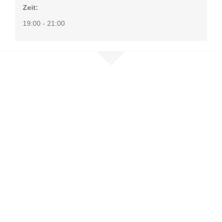
Zeit:
19:00 - 21:00
Nehmen Sie
Kontakt auf
Sie möchten mehr erfahren, sind
selbst betroffen oder möchten
unser Netzwerk unterstützen?