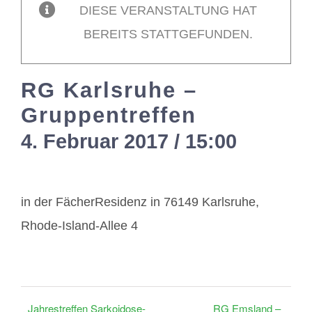
DIESE VERANSTALTUNG HAT
BEREITS STATTGEFUNDEN.
Mitglieder / Login
RG Karlsruhe –
Kontakt
Gruppentreffen
4. Februar 2017 / 15:00
-
17:00
in der FächerResidenz in 76149 Karlsruhe,
Rhode-Island-Allee 4
Jahrestreffen Sarkoidose-
RG Emsland –