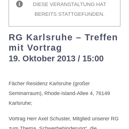
DIESE VERANSTALTUNG HAT
BEREITS STATTGEFUNDEN.
Mitglieder / Login
RG Karlsruhe – Treffen
Kontakt
mit Vortrag
19. Oktober 2013 / 15:00
-
17:0
Fächer Residenz Karlsruhe (großer
Seminarraum), Rhode-Island-Allee 4, 76149
Karlsruhe;
Vortrag Herr Axel Schuster, Mitglied unserer RG
zum Thema „Schwerbehinderung“, die