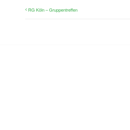
RG Köln – Gruppentreffen
Nehm
Sie möchten mehr erfahren