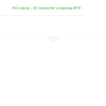
RG Leipzig – 22. Deutscher Lungentag 2019
en Sie Kontak
, sind selbst betroffen oder möchten un