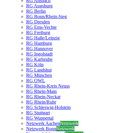
RG Ansbach
RG Augsburg
RG Berlin
RG Bonn/Rhein-Sieg
RG Dresden
RG Ems-Vechte
RG Freiburg
RG Halle/Leipzig
RG Hamburg
RG Hannover
RG Ingolstadt
RG Karlsruhe
RG Köln
RG Landshut
RG München
RG OWL
RG Rhein-Kreis Neuss
RG Rhein-Main
RG Rhein-Neckar
RG Rhein/Ruhr
RG Schleswig-Holstein
RG Stuttgart
RG Wuppertal
Netzwerk Aachen
Netzwerk
Netzwerk Bonn
Netzwerk