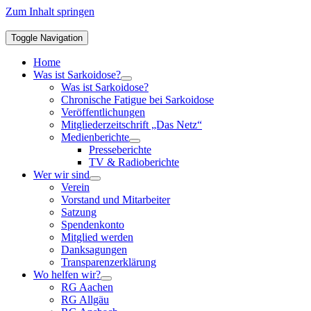
Zum Inhalt springen
Toggle Navigation
Home
Was ist Sarkoidose?
Was ist Sarkoidose?
Chronische Fatigue bei Sarkoidose
Veröffentlichungen
Mitgliederzeitschrift „Das Netz“
Medienberichte
Presseberichte
TV & Radioberichte
Wer wir sind
Verein
Vorstand und Mitarbeiter
Satzung
Spendenkonto
Mitglied werden
Danksagungen
Transparenzerklärung
Wo helfen wir?
RG Aachen
RG Allgäu