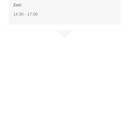
Zeit:
14:30 - 17:00
Nehmen Sie
Kontakt auf
Sie möchten mehr erfahren, sind
selbst betroffen oder möchten
unser Netzwerk unterstützen?