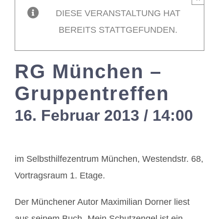
DIESE VERANSTALTUNG HAT
Mitglieder / L
BEREITS STATTGEFUNDEN.
Kontakt
RG München –
Gruppentreffen
16. Februar 2013 / 14:00
-
1
im Selbsthilfezentrum München, Westendstr. 68,
Vortragsraum 1. Etage.
Der Münchener Autor Maximilian Dorner liest
aus seinem Buch „Mein Schutzengel ist ein