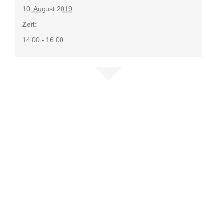
10. August 2019
Zeit:
14:00 - 16:00
Nehmen Sie
Kontakt auf
Sie möchten mehr erfahren, sind
selbst betroffen oder möchten