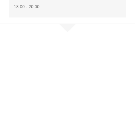
18:00 - 20:00
Nehmen Sie
Kontakt auf
Sie möchten mehr erfahren, sind
selbst betroffen oder möchten
unser Netzwerk unterstützen?