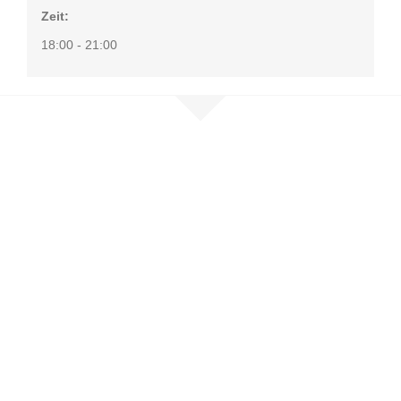
Zeit:
18:00 - 21:00
Nehmen Sie
Kontakt auf
Sie möchten mehr erfahren, sind
selbst betroffen oder möchten
unser Netzwerk unterstützen?