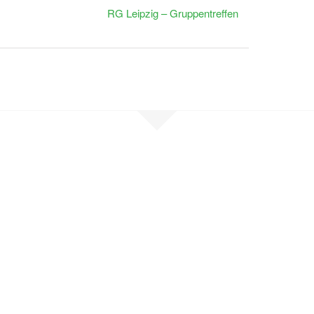
RG Leipzig – Gruppentreffen
en Sie Kontak
, sind selbst betroffen oder möchten un