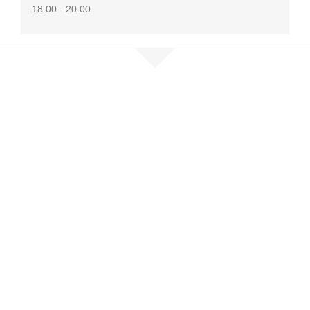
18:00 - 20:00
Nehmen Sie
Kontakt auf
Sie möchten mehr erfahren, sind
selbst betroffen oder möchten
unser Netzwerk unterstützen?