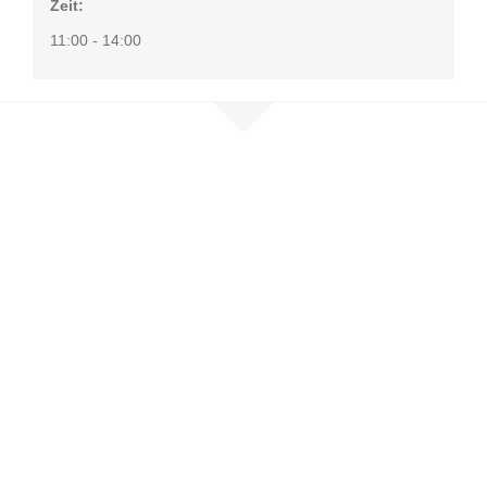
Zeit:
11:00 - 14:00
Nehmen Sie
Kontakt auf
Sie möchten mehr erfahren, sind
selbst betroffen oder möchten
unser Netzwerk unterstützen?