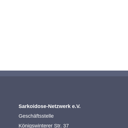
, sind selbst betroffen oder möchten un
KONTAKTIEREN SIE UNS
Sarkoidose-Netzwerk e.V.
Geschäftsstelle
Königswinterer Str. 37