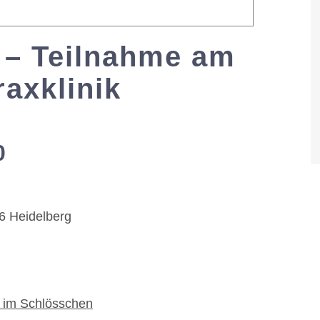
 – Teilnahme am
raxklinik
0
-
17:00
6 Heidelberg
 im Schlösschen