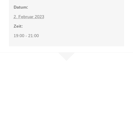
Datum:
2. Februar 2023
Zeit:
19:00 - 21:00
Nehmen Sie
Kontakt auf
Sie möchten mehr erfahren, sind