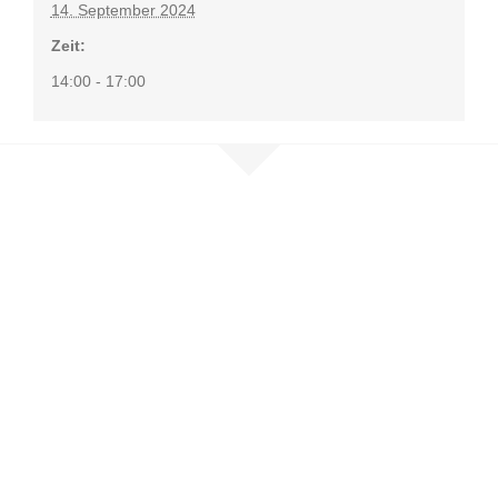
14. September 2024
Zeit:
14:00 - 17:00
Nehmen Sie
Kontakt auf
Sie möchten mehr erfahren, sind
selbst betroffen oder möchten