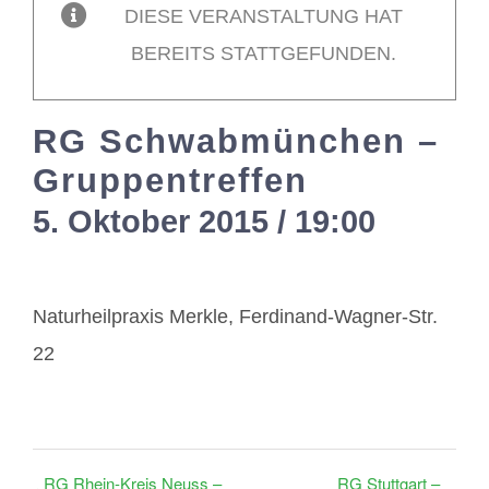
DIESE VERANSTALTUNG HAT
BEREITS STATTGEFUNDEN.
Mitglieder / Login
RG Schwabmünchen –
Kontakt
Gruppentreffen
5. Oktober 2015 / 19:00
-
21:00
Naturheilpraxis Merkle, Ferdinand-Wagner-Str.
22
RG Rhein-Kreis Neuss –
RG Stuttgart –