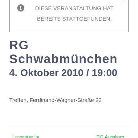
DIESE VERANSTALTUNG HAT
Mitglieder / L
BEREITS STATTGEFUNDEN.
Kontakt
RG
Schwabmünchen
4. Oktober 2010 / 19:00
-
21
Treffen, Ferdinand-Wagner-Straße 22
Lungentag im
RG Augsburg