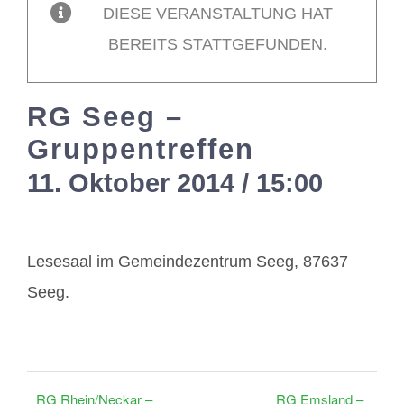
DIESE VERANSTALTUNG HAT
BEREITS STATTGEFUNDEN.
Mitglieder / Login
RG Seeg –
Kontakt
Gruppentreffen
11. Oktober 2014 / 15:00
-
17:0
Lesesaal im Gemeindezentrum Seeg, 87637
Seeg.
RG Rhein/Neckar –
RG Emsland –