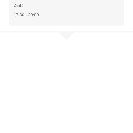
Zeit:
17:30 - 20:00
Nehmen Sie
Kontakt auf
Sie möchten mehr erfahren, sind
selbst betroffen oder möchten
unser Netzwerk unterstützen?