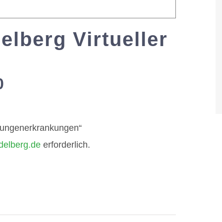
elberg Virtueller
0
-
16:00
n Lungenerkrankungen“
elberg.de
erforderlich.