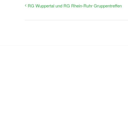
RG Wuppertal und RG Rhein-Ruhr Gruppentreffen
Nehm
Sie möchten mehr erfahren