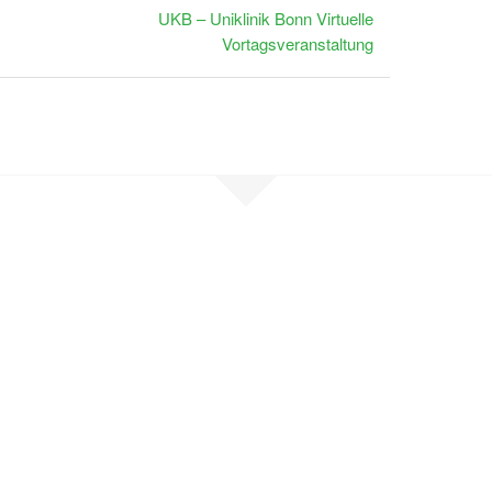
UKB – Uniklinik Bonn Virtuelle
Vortagsveranstaltung
en Sie Kontak
, sind selbst betroffen oder möchten un