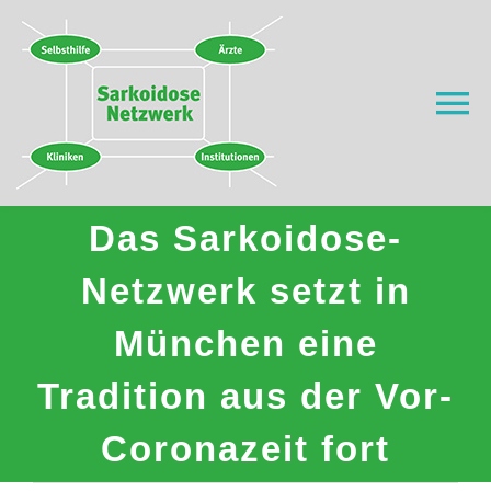
Zum
Inhalt
springen
To
Na
Home
Das Sarkoidose-
Was ist Sarkoidose?
Netzwerk setzt in
München eine
Wer wir sind
Tradition aus der Vor-
Wo helfen wir?
Coronazeit fort
Aktuell