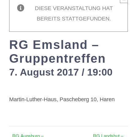
DIESE VERANSTALTUNG HAT
Mitglieder / L
BEREITS STATTGEFUNDEN.
Kontakt
RG Emsland –
Gruppentreffen
7. August 2017 / 19:00
-
21:
Martin-Luther-Haus, Pascheberg 10, Haren
RG Augsburg –
RG Landshut –