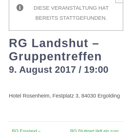
DIESE VERANSTALTUNG HAT
Mitglieder / L
BEREITS STATTGEFUNDEN.
Kontakt
RG Landshut –
Gruppentreffen
9. August 2017 / 19:00
-
21:
Hotel Rosenheim, Festplatz 3, 84030 Ergolding
RG Emsland –
RG Stuttgart lädt ein zum