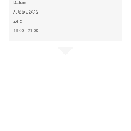
Datum:
3. März 2023
Zeit:
18:00 - 21:00
Nehmen Sie
Kontakt auf
Sie möchten mehr erfahren, sind