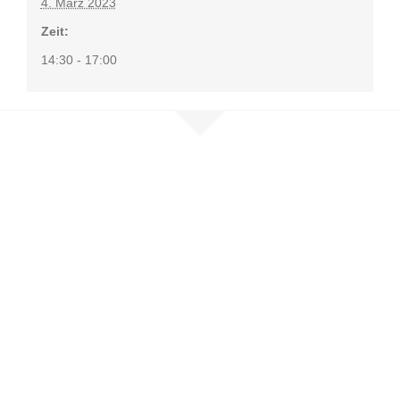
4. März 2023
Zeit:
14:30 - 17:00
Nehmen Sie
Kontakt auf
Sie möchten mehr erfahren, sind
selbst betroffen oder möchten