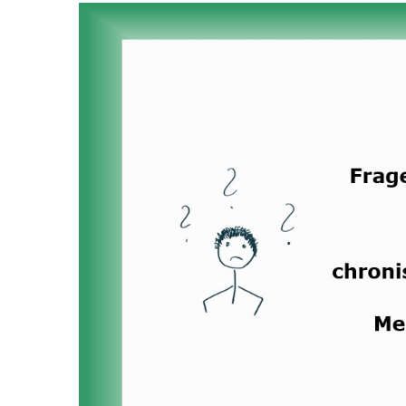
Zeige
grösseres
Bild