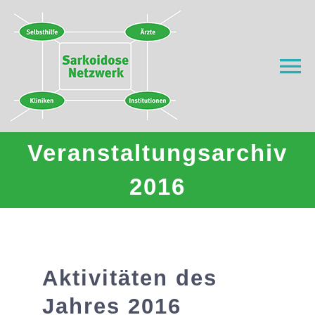
Zum
Inhalt
springen
To
Na
Home
Veranstaltungsarchiv
Was ist Sarkoidose?
2016
Wer wir sind
Wo helfen wir?
Aktivitäten des
Jahres 2016
Aktuell