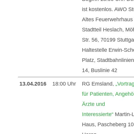
ist kostenlos. AWO Stu
Altes Feuerwehrhaus
Stadtteil Heslach, Mö
Str. 56, 70199 Stuttga
Haltestelle Erwin-Scho
Platz, Stadtbahnlinie
14, Buslinie 42
13.04.2016
18:00 Uhr
RG Emsland,
„Vortra
für Patienten, Angehö
Ärzte und
Interessierte“
Martin-L
Haus, Pascheberg 10