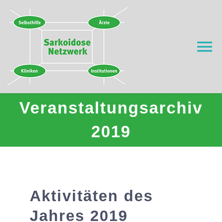
Zum
Inhalt
springen
To
Na
Home
Veranstaltungsarchiv
Was ist Sarkoidose?
2019
Wer wir sind
Wo helfen wir?
Aktivitäten des
Jahres 2019
Aktuell