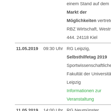
einem Stand auf dem
Markt der
Möglichkeiten
vertret
RBZ Wirtschaft, Westr
444. 24118 Kiel
11.05.2019
09:30 Uhr
RG Leipzig,
Selbsthilfetag 2019
Sportwissenschaftlich
Fakultät der Universitä
Leipzig
Informationen zur
Veranstaltung
11.05.2019
14:00 Uhr
RG Neumünster,