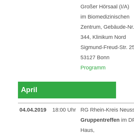
Großer Hörsaal (I/A)
im Biomedizinischen
Zentrum, Gebäude-Nr
344, Klinikum Nord
Sigmund-Freud-Str. 2
53127 Bonn
Programm
April
04.04.2019
18:00 Uhr
RG Rhein-Kreis Neuss
Gruppentreffen
im D
Haus,