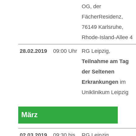
OG, der
FächerResidenz,
76149 Karlsruhe,
Rhode-Island-Allee 4
28.02.2019
09:00 Uhr
RG Leipzig,
Teilnahme am Tag
der Seltenen
Erkrankungen
im
Uniklinikum Leipzig
März
02.03.2019
09:30 bis
RG Leipzig,